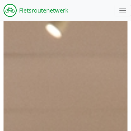
Fiets
routenetwerk