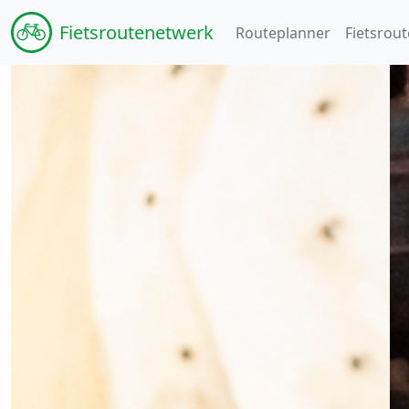
Fiets
routenetwerk
Routeplanner
Fietsrout