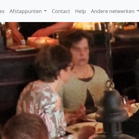
es
Afstappunten
Contact
Help
Andere netwerken