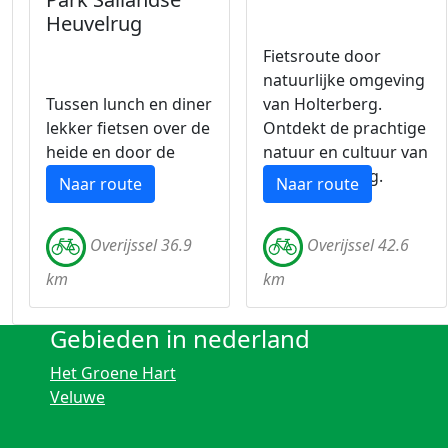
Heuvelrug
Fietsroute door
natuurlijke omgeving
Tussen lunch en diner
van Holterberg.
lekker fietsen over de
Ontdekt de prachtige
heide en door de
natuur en cultuur van
bossen.
deze omgeving.
Naar route
Naar route
Overijssel 36.9
Overijssel 42.6
km
km
Gebieden in nederland
Het Groene Hart
Veluwe