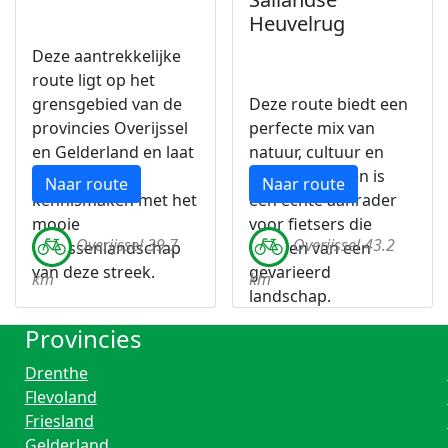
Heuvelrug
Deze aantrekkelijke
route ligt op het
grensgebied van de
Deze route biedt een
provincies Overijssel
perfecte mix van
en Gelderland en laat
natuur, cultuur en
de fietser
ontspanning en is
Naar route
Naar route
kennismaken met het
een echte aanrader
mooie
voor fietsers die
Overijssel 39.7
Overijssel 43.2
coulissenlandschap
houden van een
van deze streek.
gevarieerd
km
km
landschap.
Provincies
Drenthe
Flevoland
Friesland
Gelderland