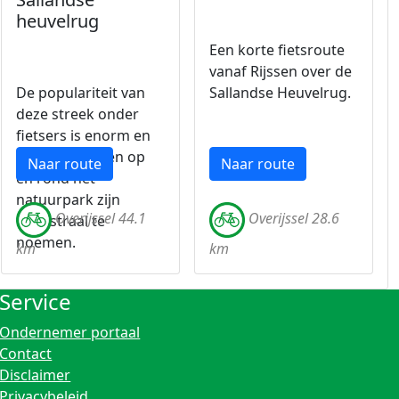
heuvelrug
Een korte fietsroute
vanaf Rijssen over de
De populariteit van
Sallandse Heuvelrug.
deze streek onder
fietsers is enorm en
de vergezichten op
Naar route
Naar route
en rond het
natuurpark zijn
Overijssel 44.1
Overijssel 28.6
magistraal te
noemen.
km
km
Service
Ondernemer portaal
Contact
Disclaimer
Privacybeleid