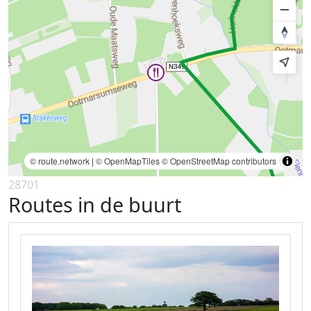
© route.network
|
© OpenMapTiles
© OpenStreetMap contributors
28701
Routes in de buurt