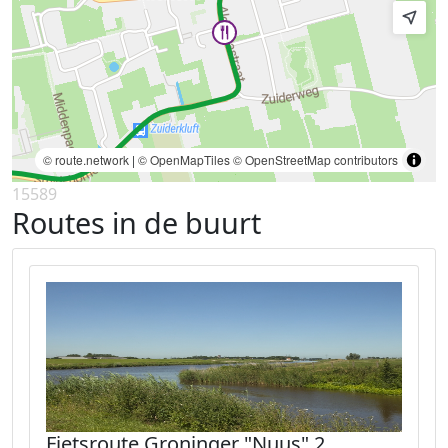
© route.network
|
© OpenMapTiles
© OpenStreetMap contributors
15589
Routes in de buurt
Fietsroute Groninger "Nuus" 2