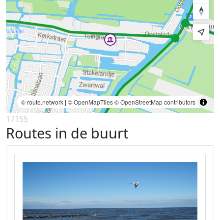
© route.network
|
© OpenMapTiles
© OpenStreetMap contributors
17155
Routes in de buurt