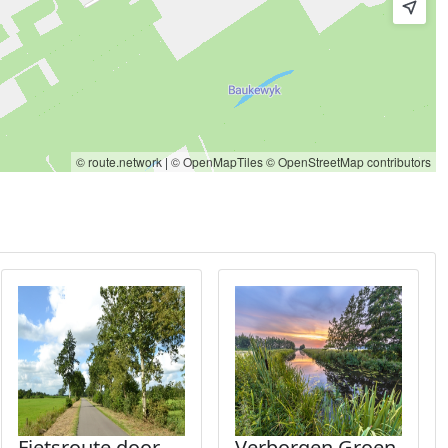
© route.network
|
© OpenMapTiles
© OpenStreetMap contributors
Fietsroute door
Verborgen Groen