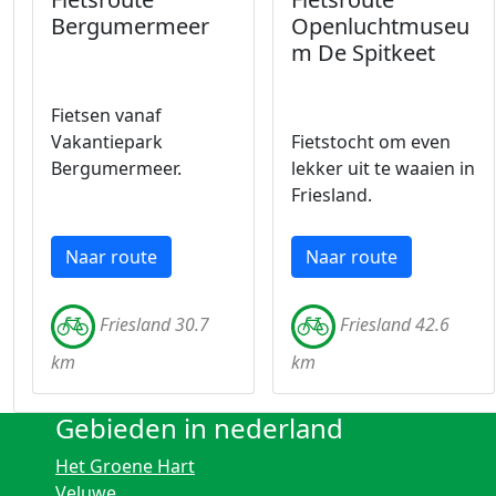
Bergumermeer
Openluchtmuseu
m De Spitkeet
Fietsen vanaf
Vakantiepark
Fietstocht om even
Bergumermeer.
lekker uit te waaien in
Friesland.
Naar route
Naar route
Friesland 30.7
Friesland 42.6
km
km
Gebieden in nederland
Het Groene Hart
Veluwe