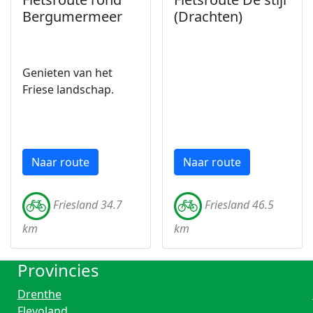
Bergumermeer
(Drachten)
Genieten van het
Friese landschap.
Naar route
Naar route
Friesland 34.7
Friesland 46.5
km
km
Provincies
Drenthe
Flevoland