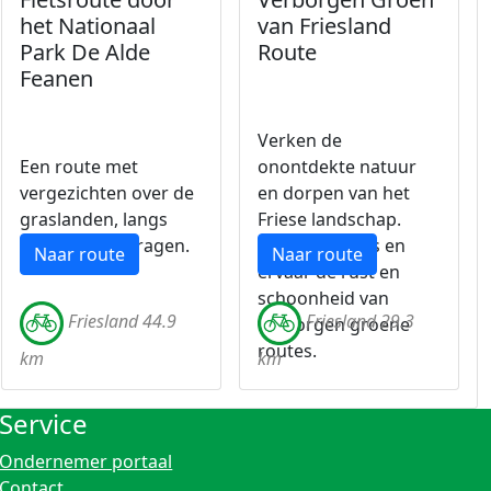
het Nationaal
van Friesland
Park De Alde
Route
Feanen
Verken de
Een route met
onontdekte natuur
vergezichten over de
en dorpen van het
graslanden, langs
Friese landschap.
water en rietkragen.
Stap op je fiets en
Naar route
Naar route
ervaar de rust en
schoonheid van
Friesland 44.9
Friesland 29.3
verborgen groene
routes.
km
km
Service
Ondernemer portaal
Contact