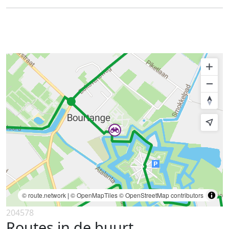
© route.network
|
© OpenMapTiles
© OpenStreetMap contributors
204578
Routes in de buurt