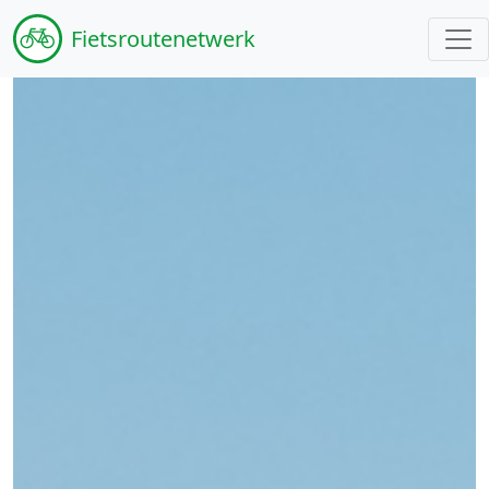
Fiets
routenetwerk