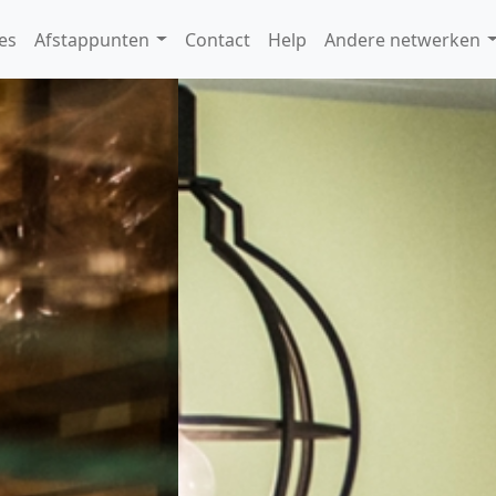
es
Afstappunten
Contact
Help
Andere netwerken