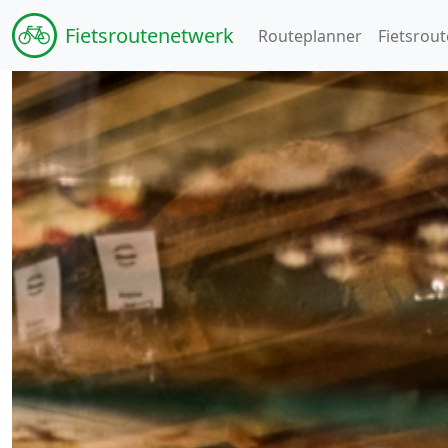
Fiets
routenetwerk
Routeplanner
Fietsrout