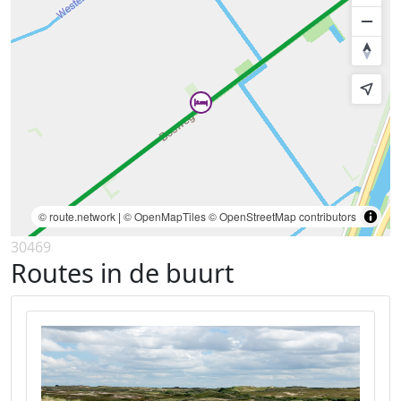
© route.network
|
© OpenMapTiles
© OpenStreetMap contributors
30469
Routes in de buurt