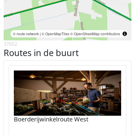
© route.network
|
© OpenMapTiles
© OpenStreetMap contributors
37652
Routes in de buurt
Boerderijwinkelroute West