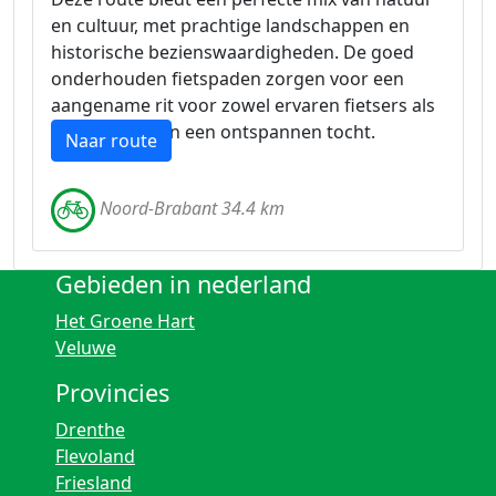
en cultuur, met prachtige landschappen en
historische bezienswaardigheden. De goed
onderhouden fietspaden zorgen voor een
aangename rit voor zowel ervaren fietsers als
liefhebbers van een ontspannen tocht.
Naar route
Noord-Brabant 34.4 km
Gebieden in nederland
Het Groene Hart
Veluwe
Provincies
Drenthe
Flevoland
Friesland