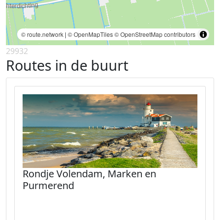
© route.network
|
© OpenMapTiles
© OpenStreetMap contributors
29932
Routes in de buurt
Rondje Volendam, Marken en
Purmerend