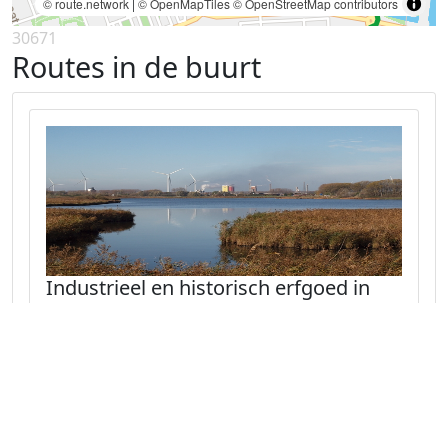
© route.network
|
© OpenMapTiles
© OpenStreetMap contributors
30671
Routes in de buurt
Industrieel en historisch erfgoed in
Zeeuws-Vlaanderen
Deze knooppuntenroute voert u door de
kanaalzone van Zeeuws-Vlaanderen.