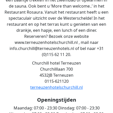
een baantje trekken in het zwembad of opwarmen in
de sauna. Ook bent u ‘More than welcome..’ in het
Restaurant Rosaura. Vanuit het restaurant heeft u een
spectaculair uitzicht over de Westerschelde! In het
restaurant en op het terras kunt u genieten van een
drankje, een hapje, een lunch of een diner.
Reserveren? Bezoek onze website
www.terneuzenhotelschurchill.nl , mail naar
info.churchill@terneuzenhotels.nl of bel naar +31
(0)115 62 11 20.
Churchill hotel Terneuzen
Churchilllaan 700
4532JB Terneuzen
0115-621120
terneuzenhotelschurchill.nl
Openingstijden
Maandag:
07:00 - 23:30
Dinsdag:
07:00 - 23:30