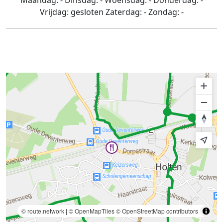
Maandag:
-
Dinsdag:
-
Woensdag:
-
Donderdag:
-
Vrijdag:
gesloten
Zaterdag:
-
Zondag:
-
© route.network
|
© OpenMapTiles
© OpenStreetMap contributors