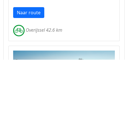
Naar route
Overijssel 42.6 km
Mooi rondje Markelo per fiets
Deze aantrekkelijke route ligt op het
grensgebied van de provincies Overijssel en