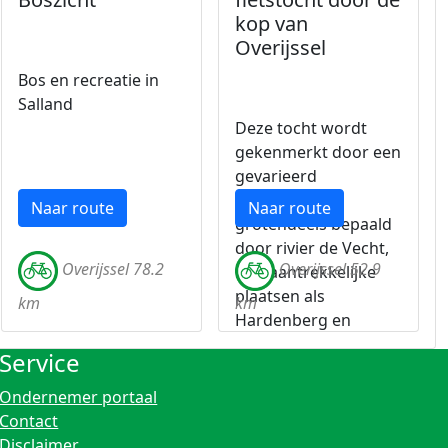
kop van
Overijssel
Bos en recreatie in
Salland
Deze tocht wordt
gekenmerkt door een
gevarieerd
landschap,
Naar route
Naar route
grotendeels bepaald
door rivier de Vecht,
Overijssel 78.2
Overijssel 52.9
met aantrekkelijke
plaatsen als
km
km
Hardenberg en
Dedemsvaart.
Service
Ondernemer portaal
Contact
Disclaimer