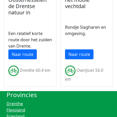
de Drentse
vechtdal
natuur in
Rondje Slagharen en
Een relatief korte
omgeving.
route door het zuiden
van Drente.
Naar route
Naar route
Drenthe 60.4 km
Overijssel 56.0
km
Provincies
Drenthe
Flevoland
Friesland