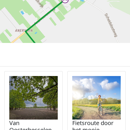
Van
Fietsroute door
Oosterhesselen
het mooie