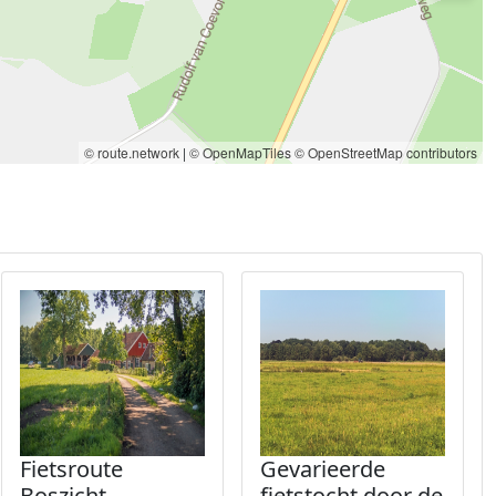
© route.network
|
© OpenMapTiles
© OpenStreetMap contributors
Fietsroute
Gevarieerde
Boszicht
fietstocht door de