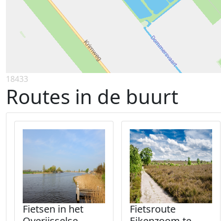
18433
Routes in de buurt
Fietsen in het
Fietsroute
Overijsselse
Eikenzoom te