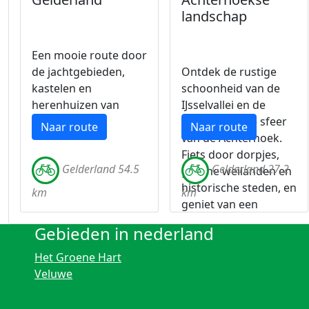
landschap
Een mooie route door
de jachtgebieden,
Ontdek de rustige
kastelen en
schoonheid van de
herenhuizen van
IJsselvallei en de
Gelderland.
middeleeuwse sfeer
Naar route
Naar route
van de Achterhoek.
Fiets door dorpjes,
Gelderland 54.5
Gelderland 27.2
groene weilanden en
historische steden, en
km
km
geniet van een
gevarieerde route
Gebieden in nederland
door natuur en
cultuur.
Het Groene Hart
Veluwe