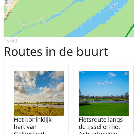
15740
Routes in de buurt
Het koninklijk
Fietsroute langs
hart van
de IJssel en het
Gelderland
Achterhoekse