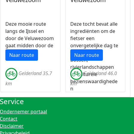
Deze mooie route
Deze tocht bevat alle
langs de IJssel en
ingrediënten om de
door de Veluwezoom
fietser een
gaat midden door de
onvergetelijke dag te
natuur.
bezorgen met
Naar route
Naar route
bossen,
rivierlandschappen
Gelderland 35.7
Gelderland 46.0
en culturele
bezienswaardighede
km
km
n
Service
Ondernemer portaal
Contact
Disclaimer
Privacybeleid