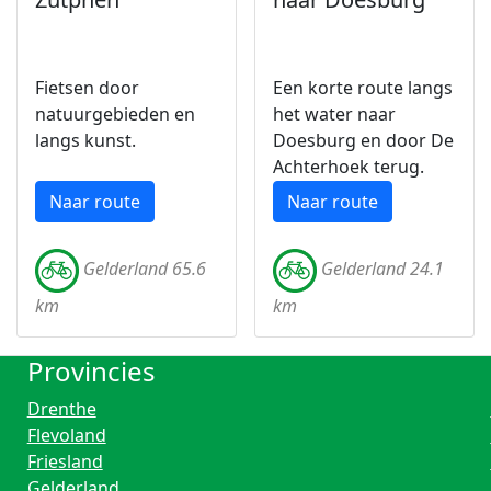
Fietsen door
Een korte route langs
natuurgebieden en
het water naar
langs kunst.
Doesburg en door De
Achterhoek terug.
Naar route
Naar route
Gelderland 65.6
Gelderland 24.1
km
km
Provincies
Drenthe
Flevoland
Friesland
Gelderland