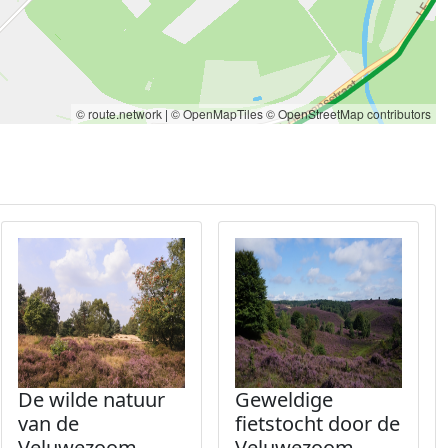
© route.network
|
© OpenMapTiles
© OpenStreetMap contributors
De wilde natuur
Geweldige
van de
fietstocht door de
Veluwezoom
Veluwezoom