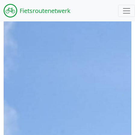
Fiets
routenetwerk