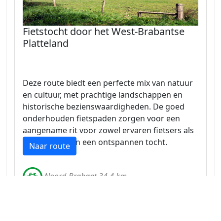
Fietstocht door het West-Brabantse
Platteland
Deze route biedt een perfecte mix van natuur
en cultuur, met prachtige landschappen en
historische bezienswaardigheden. De goed
onderhouden fietspaden zorgen voor een
aangename rit voor zowel ervaren fietsers als
liefhebbers van een ontspannen tocht.
Naar route
Noord-Brabant 34.4 km