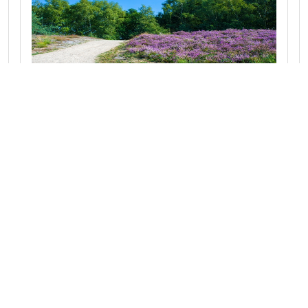
Maasduinen Fietsroute
Fiets langs de rustige Maasoevers en ontdek
de betoverende landschappen van De
Maasduinen.
Naar route
Limburg 35.9 km