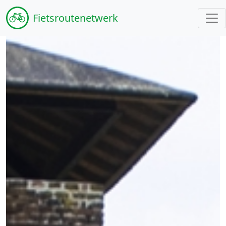
Fiets
routenetwerk