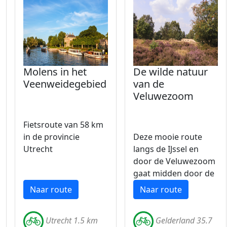
Molens in het
De wilde natuur
Veenweidegebied
van de
Veluwezoom
Fietsroute van 58 km
in de provincie
Deze mooie route
Utrecht
langs de IJssel en
door de Veluwezoom
gaat midden door de
natuur.
Naar route
Naar route
Utrecht 1.5 km
Gelderland 35.7