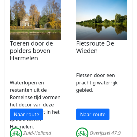
Toeren door de
Fietsroute De
polders boven
Wieden
Harmelen
Fietsen door een
Waterlopen en
prachtig waterrijk
restanten uit de
gebied.
Romeinse tijd vormen
het decor van deze
open fietstocht in het
Naar route
Naar route
gebied boven
Harmelen.
Zuid-Holland
Overijssel 47.9