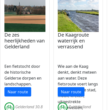
De zes
De Kaagroute
heerlijkheden van
waterrijk en
Gelderland
verrassend
Een fietstocht door
Wie aan de Kaag
de historische
denkt, denkt meteen
Gelderse dorpen en
aan water. Deze
landschappen.
fietsroute voert langs
een historische stad,
Naar route
Naar route
mooie kreken,
uitgestrekte
Gelderland 30.8
Zuid-Holland
tulpenvelden,