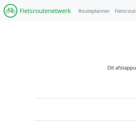
Fiets
routenetwerk
Routeplanner
Fietsrout
Dit afstappu