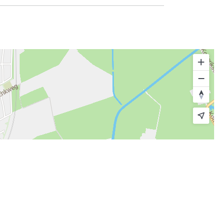
© route.network
|
© OpenMapTiles
© OpenStreetMap contributors