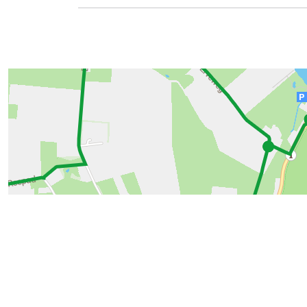
217672
Routes in de buurt