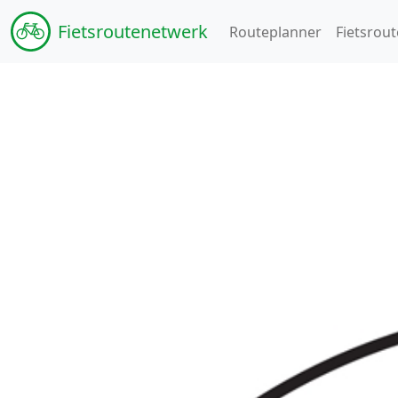
Fiets
routenetwerk
Routeplanner
Fietsrout