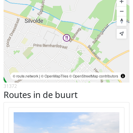
© route.network
|
© OpenMapTiles
© OpenStreetMap contributors
31372
Routes in de buurt