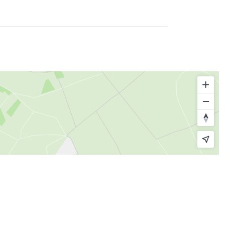
© route.network
|
© OpenMapTiles
© OpenStreetMap contributors