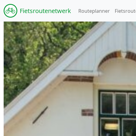
Fiets
routenetwerk
Routeplanner
Fietsrout