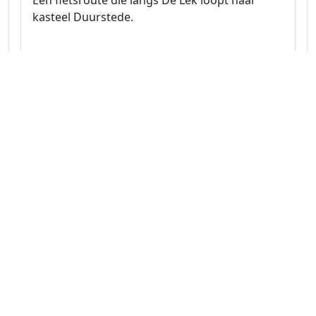
Een fietsroute die langs De Lek loopt naar
kasteel Duurstede.
Naar route
Utrecht 36.5 km
Rondom Driebergen: over de
Utrechtse Heuvelrug