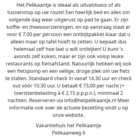
Het Pelikaantje is ideaal als uitvalsbasis of als
tussenstop op uw route! Een heerlijk bed en alles om
volgende dag weer uitgerust op pad te gaan. Er zijn
koffie- en theevoorzieningen, en op aanvraag staat er
voor € 7,00 per persoon een ontbijtpakket klaar dat u
alleen maar op tafel hoeft te zetten. U bepaalt dus
helemaal zelf hoe laat u wilt ontbijten! U kunt 's
avonds zelf koken, maar er zijn ook volop leuke
restaurants op fietsafstand. Natuurlijk hebben wij ook
een fietspomp en een veilige, droge plek om uw fiets
te stallen. Standaard check in vanaf 14.30 uur en check
out vóór 10.30 uur. U betaalt € 73,00 per nacht (+
toeristenbelasting à € 2,15 p.p.p.n.), minimaal 2
nachten. Reserveren via info@hetpelikaantje.nl Meer
informatie ook over de actuele bezetting vindt u op
onze website.
Vakantiehuis het Pelikaantje
Pelikaanweg 6