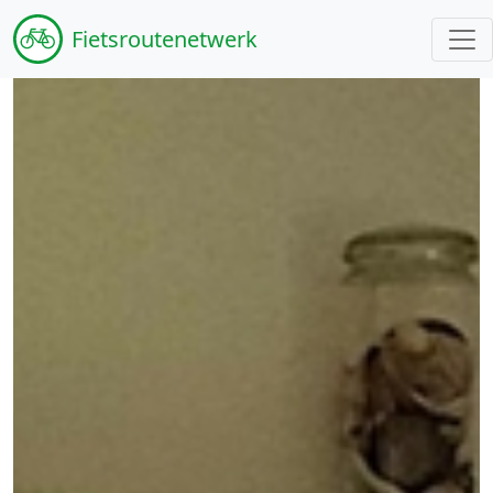
Fiets
routenetwerk