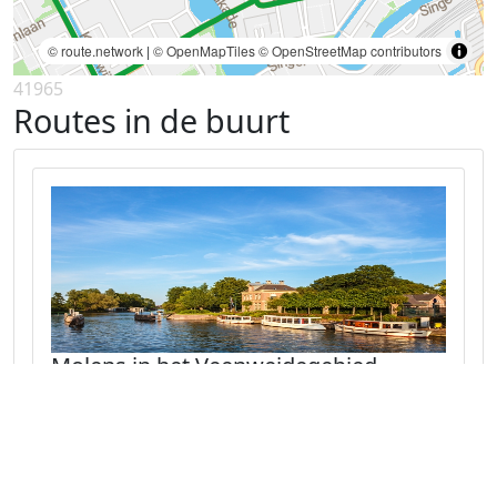
© route.network
|
© OpenMapTiles
© OpenStreetMap contributors
41965
Routes in de buurt
Molens in het Veenweidegebied
Fietsroute van 58 km in de provincie Utrecht