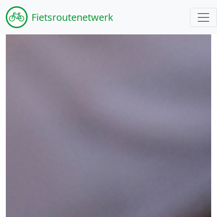
Fiets
routenetwerk