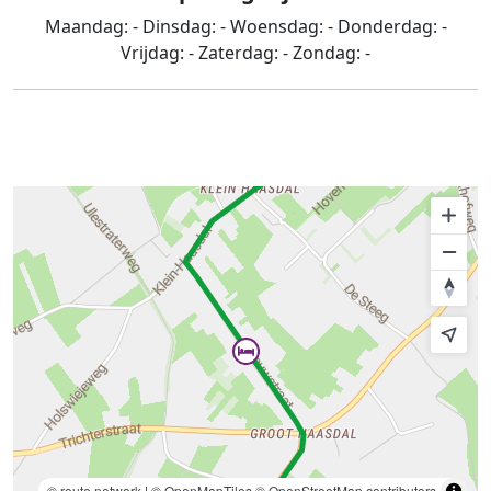
Maandag:
-
Dinsdag:
-
Woensdag:
-
Donderdag:
-
Vrijdag:
-
Zaterdag:
-
Zondag:
-
© route.network
|
© OpenMapTiles
© OpenStreetMap contributors