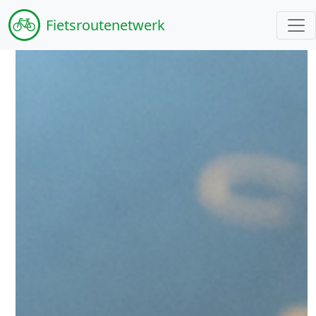
Fiets
routenetwerk