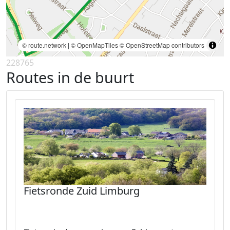
© route.network
|
© OpenMapTiles
© OpenStreetMap contributors
228765
Routes in de buurt
Fietsronde Zuid Limburg