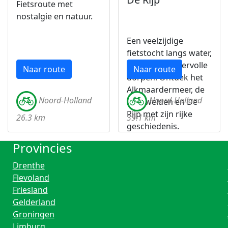
Fietsroute met
nostalgie en natuur.
Een veelzijdige
fietstocht langs water,
polders en sfeervolle
Naar route
Naar route
dorpen. Ontdek het
Alkmaardermeer, de
Noord-Holland
Noord-Holland
veenweiden en De
Rijp met zijn rijke
26.3 km
39.1 km
geschiedenis.
Provincies
Drenthe
Flevoland
Friesland
Gelderland
Groningen
Limburg