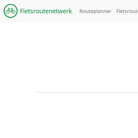
Fiets
routenetwerk
Routeplanner
Fietsrout