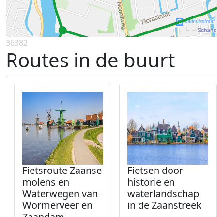
36382
Routes in de buurt
Fietsroute Zaanse
Fietsen door
molens en
historie en
Waterwegen van
waterlandschap
Wormerveer en
in de Zaanstreek
Zaandam