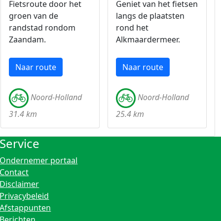
Fietsroute door het
Geniet van het fietsen
groen van de
langs de plaatsten
randstad rondom
rond het
Zaandam.
Alkmaardermeer.
Naar route
Naar route
Noord-Holland
Noord-Holland
31.4 km
25.4 km
Service
Ondernemer portaal
Contact
Disclaimer
Privacybeleid
Afstappunten
Berichten