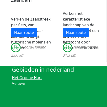
Verken het
Verken de Zaanstreek
karakteristieke
per fiets, van
landschap van de
Wormerveer naar
Zaanstreek met een
Naar route
Naar route
Zaandam, langs
afwisselende
historische molens en
fietstocht door
Noord-Holland
Noord-Holland
kanalen.
historische buurten.
23.0 km
31.3 km
Gebieden in nederland
Het Groene Hart
Veluwe