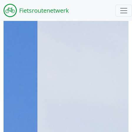
Fiets
routenetwerk