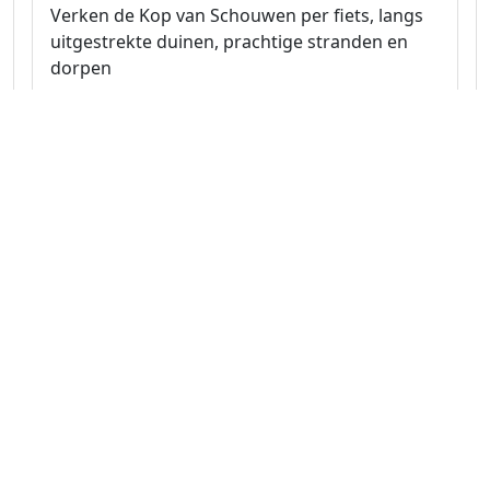
Verken de Kop van Schouwen per fiets, langs
uitgestrekte duinen, prachtige stranden en
dorpen
Naar route
Zeeland 31.5 km
Rondje op het eiland Schouwen-