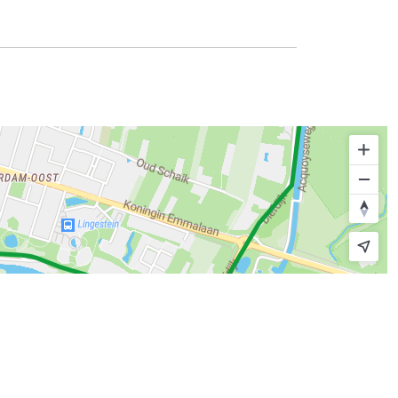
© route.network
|
© OpenMapTiles
© OpenStreetMap contributors