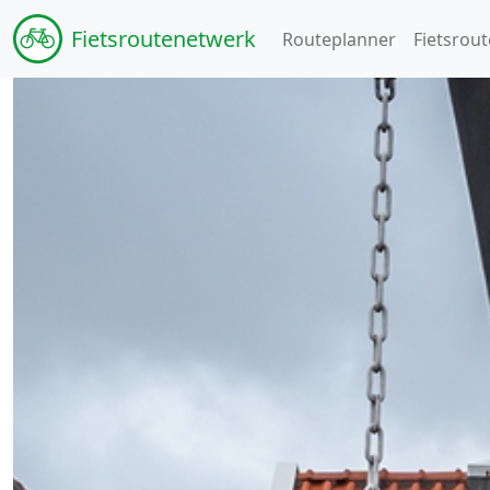
Fiets
routenetwerk
Routeplanner
Fietsrout