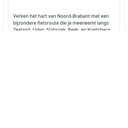
Verken het hart van Noord-Brabant met een
bijzondere fietsroute die je meeneemt langs
Zeeland, Uden, Slabroek, Reek, en Kreitsberg.
Naar route
Noord-Brabant 34.7 km