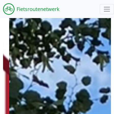
Fiets
routenetwerk