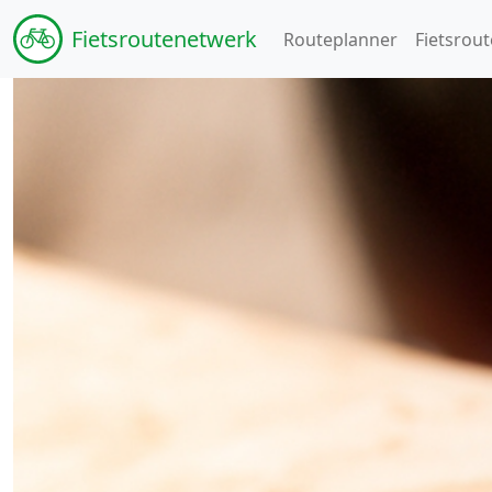
Fiets
routenetwerk
Routeplanner
Fietsrout