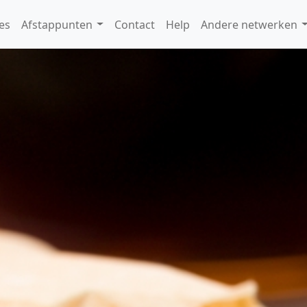
es
Afstappunten
Contact
Help
Andere netwerken