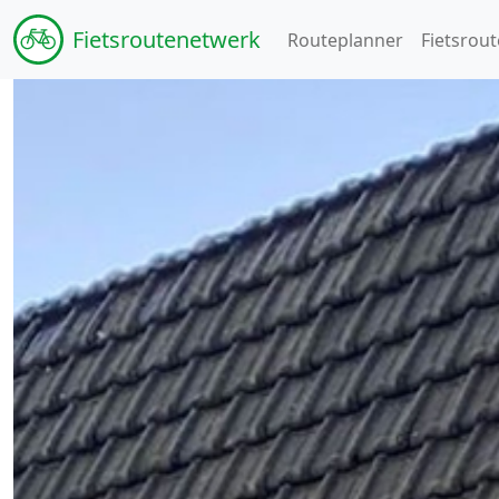
Fiets
routenetwerk
Routeplanner
Fietsrout