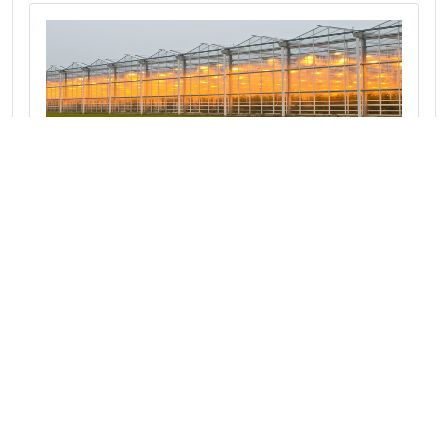
Langs kassen en water in het
Westland
Fietsen door de Glazen stad in het Westland en
langs plantentechnologie in Delft.
Naar route