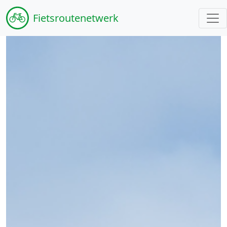
Fiets
routenetwerk