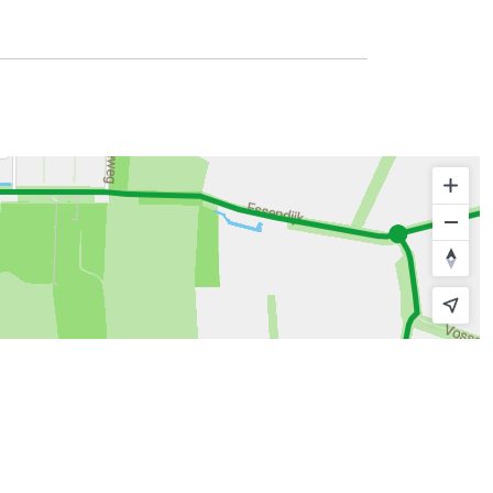
© route.network
|
© OpenMapTiles
© OpenStreetMap contributors