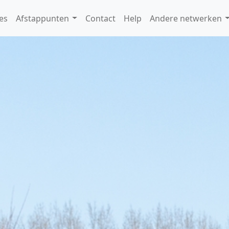
es
Afstappunten
Contact
Help
Andere netwerken