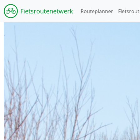
Fiets
routenetwerk
Routeplanner
Fietsrout