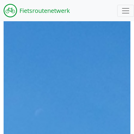
Fiets
routenetwerk