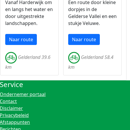
Vanaf Harderwijk om
Een route door kleine
en langs het water en
dorpjes in de
door uitgestrekte
Gelderse Vallei en een
landschappen.
stukje Veluwe.
Naar route
Naar route
Gelderland 39.6
Gelderland 58.4
km
km
Service
Ondernemer portaal
Contact
Disclaimer
Privacybeleid
Afstappunten
Berichten