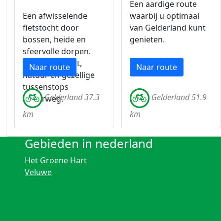
Een aardige route
Een afwisselende
waarbij u optimaal
fietstocht door
van Gelderland kunt
bossen, heide en
genieten.
sfeervolle dorpen.
Geniet van rust,
Naar route
Naar route
natuur en gezellige
tussenstops
Gelderland 37.3
Gelderland 51.9
onderweg.
km
km
Gebieden in nederland
Het Groene Hart
Veluwe