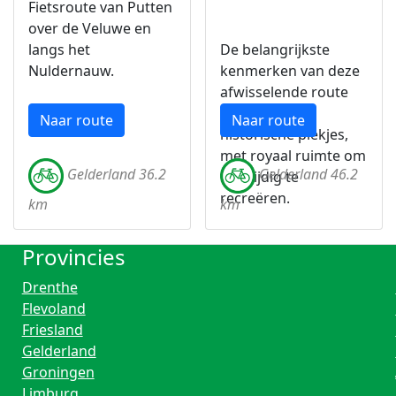
Fietsroute van Putten
over de Veluwe en
langs het
De belangrijkste
Nuldernauw.
kenmerken van deze
afwisselende route
zijn water en
Naar route
Naar route
historische plekjes,
met royaal ruimte om
Gelderland 36.2
Gelderland 46.2
veelzijdig te
recreëren.
km
km
Provincies
Drenthe
Flevoland
Friesland
Gelderland
Groningen
Limburg