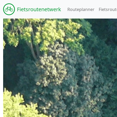
Fiets
routenetwerk
Routeplanner
Fietsrout