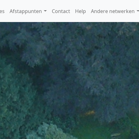
es
Afstappunten
Contact
Help
Andere netwerken