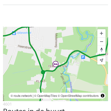
© route.network
|
© OpenMapTiles
© OpenStreetMap contributors
4601