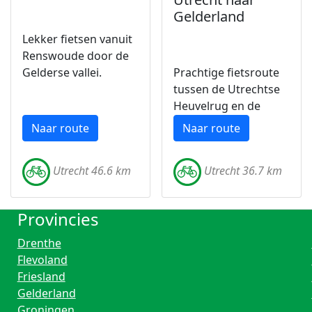
Gelderland
Lekker fietsen vanuit
Renswoude door de
Gelderse vallei.
Prachtige fietsroute
tussen de Utrechtse
Heuvelrug en de
Veluwe.
Naar route
Naar route
Utrecht 46.6 km
Utrecht 36.7 km
Provincies
Drenthe
Flevoland
Friesland
Gelderland
Groningen