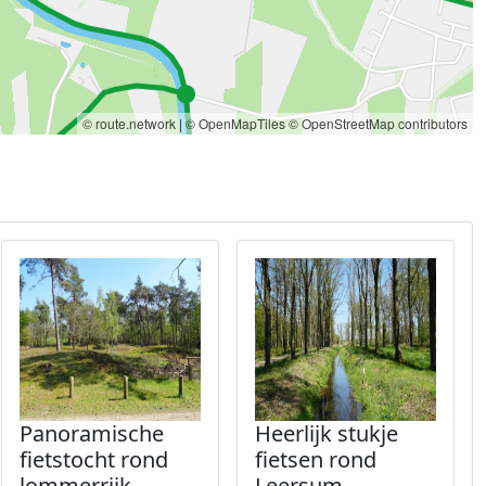
© route.network
|
© OpenMapTiles
© OpenStreetMap contributors
Panoramische
Heerlijk stukje
fietstocht rond
fietsen rond
lommerrijk
Leersum