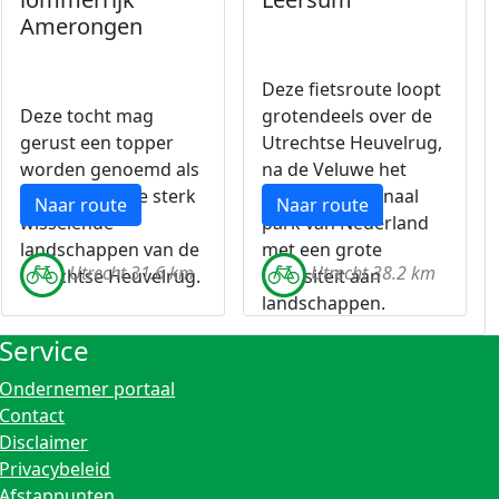
Amerongen
Deze fietsroute loopt
Deze tocht mag
grotendeels over de
gerust een topper
Utrechtse Heuvelrug,
worden genoemd als
na de Veluwe het
het gaat om de sterk
grootste nationaal
Naar route
Naar route
wisselende
park van Nederland
landschappen van de
met een grote
Utrecht 31.6 km
Utrecht 38.2 km
Utrechtse Heuvelrug.
diversiteit aan
landschappen.
Service
Ondernemer portaal
Contact
Disclaimer
Privacybeleid
Afstappunten