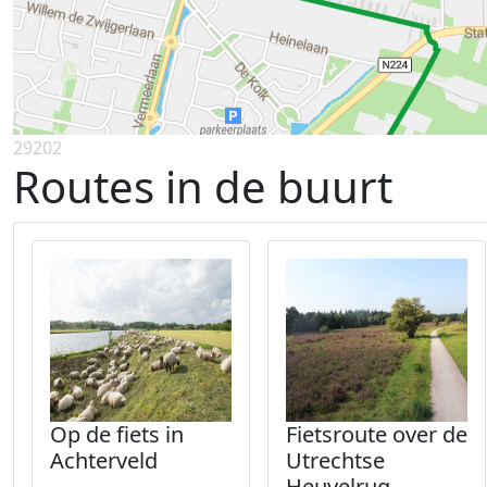
29202
Routes in de buurt
Op de fiets in
Fietsroute over de
Achterveld
Utrechtse
Heuvelrug