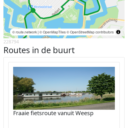
© route.network
|
© OpenMapTiles
© OpenStreetMap contributors
228794
Routes in de buurt
Fraaie fietsroute vanuit Weesp