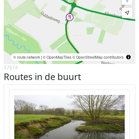
© route.network
|
© OpenMapTiles
© OpenStreetMap contributors
17874
Routes in de buurt