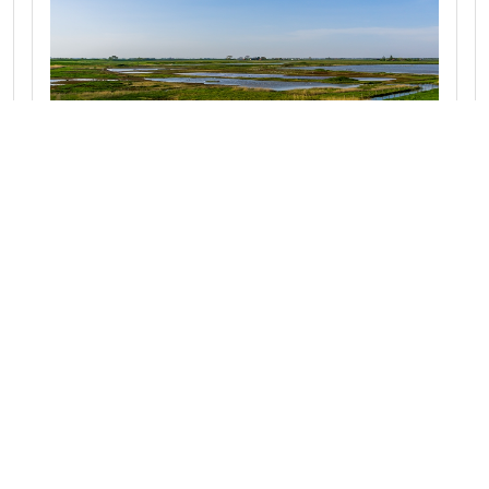
Fietstocht tussen Oud-Vossemeer en
Nieuw-Vossemeer
Deze prachtige fietstocht neemt je mee van
het Zeeuwse Tholen naar het Brabantse Nieuw
Vossemeer.
Naar route
Noord-Brabant 28.0 km