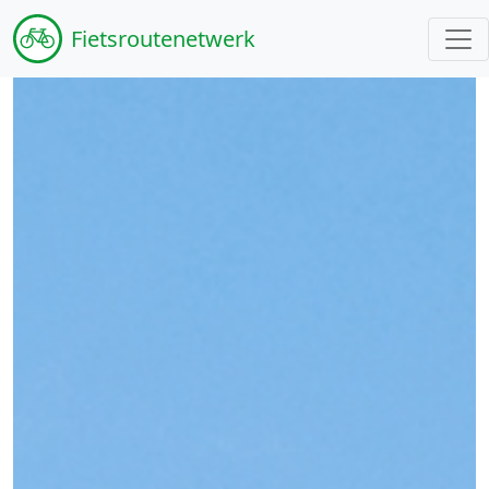
Fiets
routenetwerk