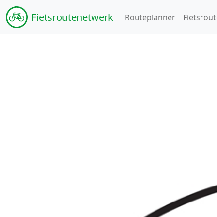
Fiets
routenetwerk
Routeplanner
Fietsrout