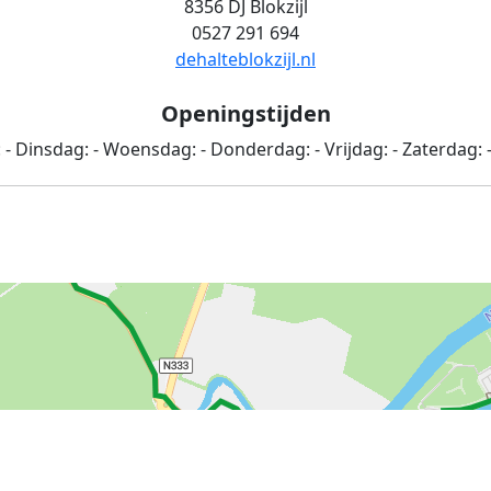
8356 DJ Blokzijl
0527 291 694
dehalteblokzijl.nl
Openingstijden
:
-
Dinsdag:
-
Woensdag:
-
Donderdag:
-
Vrijdag:
-
Zaterdag: