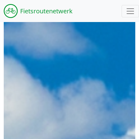
Fiets
routenetwerk