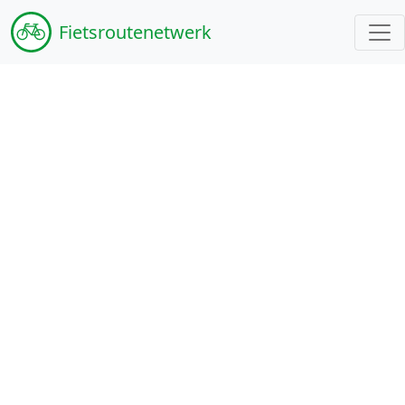
Fiets
routenetwerk