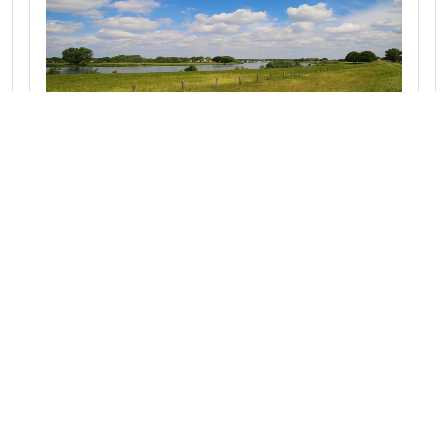
Waterrijk rondje Midden Limburg
Fiets langs Maasplassen, rustige dorpen en
uitgestrekte velden in het hart van Limburg.
Een afwisselende route vol water, natuur en
Limburgse sfeer.
Naar route
Limburg 23.3 km