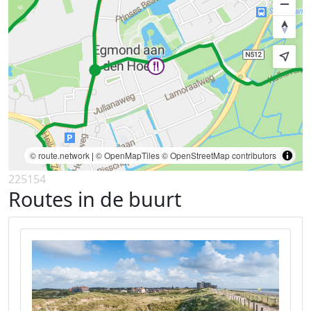
© route.network
|
© OpenMapTiles
© OpenStreetMap contributors
225154
Routes in de buurt