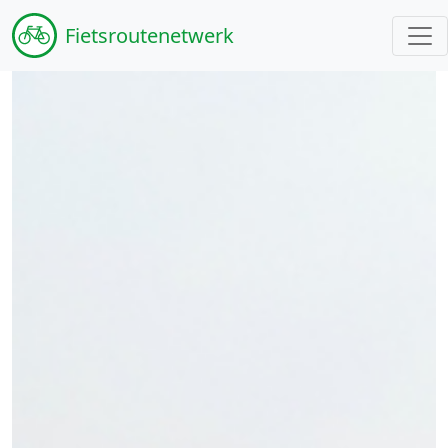
Fiets
routenetwerk