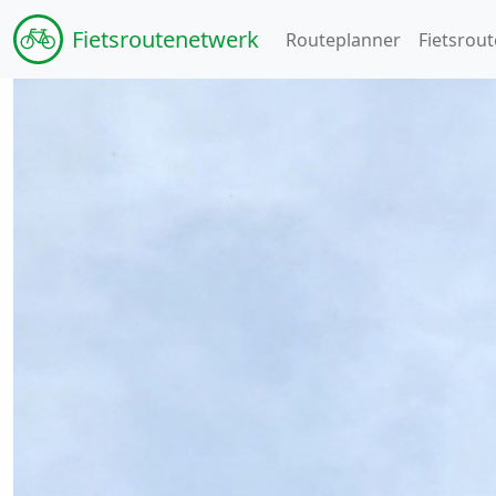
Fiets
routenetwerk
Routeplanner
Fietsrout