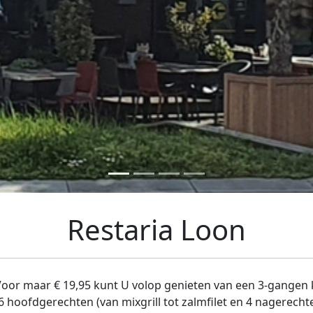
Restaria Loon
. Voor maar € 19,95 kunt U volop genieten van een 3-gangen 
6 hoofdgerechten (van mixgrill tot zalmfilet en 4 nagerecht