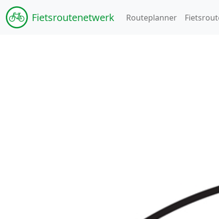
Fiets
routenetwerk
Routeplanner
Fietsrout